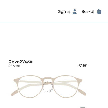
Sign In
Basket
Cote D'Azur
$150
CDA-398