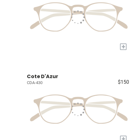
+
Cote D'Azur
$150
CDA-430
+